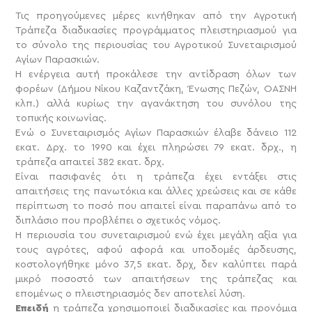
Τις προηγούμενες μέρες κινήθηκαν από την Αγροτική
Τράπεζα διαδικασίες προγράμματος πλειστηριασμού για
το σύνολο της περιουσίας του Αγροτικού Συνεταιρισμού
Αγίων Παρασκιών.
Η ενέργεια αυτή προκάλεσε την αντίδραση όλων των
φορέων (Δήμου Νίκου Καζαντζάκη, Ένωσης Πεζών, ΟΑΣΝΗ
κλπ.) αλλά κυρίως την αγανάκτηση του συνόλου της
τοπικής κοινωνίας.
Ενώ ο Συνεταιρισμός Αγίων Παρασκιών έλαβε δάνειο 112
εκατ. Δρχ. το 1990 και έχει πληρώσει 79 εκατ. δρχ., η
τράπεζα απαιτεί 382 εκατ. δρχ.
Είναι πασιφανές ότι η τράπεζα έχει εντάξει στις
απαιτήσεις της πανωτόκια και άλλες χρεώσεις και σε κάθε
περίπτωση το ποσό που απαιτεί είναι παραπάνω από το
διπλάσιο που προβλέπει ο σχετικός νόμος.
Η περιουσία του συνεταιρισμού ενώ έχει μεγάλη αξία για
τους αγρότες, αφού αφορά και υποδομές άρδευσης,
κοστολογήθηκε μόνο 37,5 εκατ. δρχ, δεν καλύπτει παρά
μικρό ποσοστό των απαιτήσεων της τράπεζας και
επομένως ο πλειστηριασμός δεν αποτελεί λύση.
Επειδή
η τράπεζα χρησιμοποιεί διαδικασίες και προνόμια