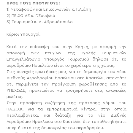
ΠΡΟΣ ΤΟΥΣ ΥΠΟΥΡΓΟΥΣ:
1) Μεταφορών και Επικοινωνιών κ. Γ.Λιάπη
2) ΠΕ.ΧΩ.ΔΕ κ. Γ.Σουφλιά
3) Τουρισμού κ. Δ. Αβραμόπουλο
Κύριοι Υπουργοί,
Κατά την επίσκεψη του στην Κρήτη, με αφορμή την
απονομή των πτυχίων της Σχολής Τουριστικών
Επαγγελμάτων,ο Υπουργός Τουρισμού δήλωσε ότι το
αεροδρόμιο Ηρακλείου είναι το χειρότερο της χώρας.
Στις συνεχείς ερωτήσεις μου, για τη δημιουργία του νέου
Διεθνούς Αεροδρομίου Ηρακλείου στο Καστέλλι, απαντάτε
ότι περιμένετε την προέγκριση χωροθέτησης από το
ΥΠΕΧΩΔΕ, προκειμένου να προχωρήσετε στις αναγκαίες
μελέτες.
Στην πρόσφατη συζήτηση της πρότασης νόμου του
ΠΑ.ΣΟ.Κ. για τα εμπορευματικά κέντρα, στην οποία
περιλαμβάνεται και διάταξη για το νέο Διεθνές
Αεροδρόμιο Ηράκλειου στο Καστέλλι, δεν τοποθετηθήκατε
υπέρ ή κατά της δημιουργίας του αεροδρομίου.