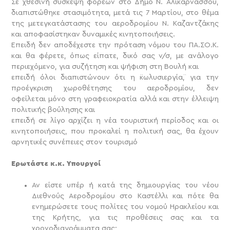
Σε χθεσινή σύσκεψη φορέων στο Δήμο Ν. Αλικαρνασσού,
διαπιστώθηκε στασιμότητα, μετά τις 7 Μαρτίου, στο θέμα
της μετεγκατάστασης του αεροδρομίου Ν. Καζαντζάκης
και αποφασίστηκαν δυναμικές κινητοποιήσεις.
Επειδή δεν αποδέχεστε την πρόταση νόμου του ΠΑ.ΣΟ.Κ.
και θα φέρετε, όπως είπατε, δικό σας ν/σ, με ανάλογο
περιεχόμενο, για συζήτηση και ψήφιση στη Βουλή και
επειδή όλοι διαπιστώνουν ότι η ¨κωλυσιεργία¨, για την
προέγκριση χωροθέτησης του αεροδρομίου, δεν
οφείλεται μόνο στη γραφειοκρατία αλλά και στην έλλειψη
πολιτικής βούλησης και
επειδή σε λίγο αρχίζει η νέα τουριστική περίοδος και οι
κινητοποιήσεις, που προκαλεί η πολιτική σας, θα έχουν
αρνητικές συνέπειες στον τουρισμό
Ερωτάστε κ.κ. Υπουργοί
Αν είστε υπέρ ή κατά της δημιουργίας του νέου
Διεθνούς Αεροδρομίου στο Καστέλλι και πότε θα
ενημερώσετε τους πολίτες του νομού Ηρακλείου και
της Κρήτης, για τις προθέσεις σας και τα
χρονοδιαγράμματα σας;