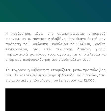
Η Κυβέρνηση, μέσω της αναπληρώτριας υπουργού
οικονομικών κ. Νάντιας Βαλαβάνη, δεν έκανε δεκτή την
πρόταση του Βουλευτή Ηρακλείου του ΠΑΣΟΚ, Βασίλη
Κεγκέρογλου, για 20% τεκμαρτή δαπάνη χωρίς
παραστατικά για όλους τους αγρότες, με αποτέλεσμα να
υπάρξει υπερφορολόγηση των εισοδημάτων τους.
Ταυτόχρονα η Κυβέρνηση ετοιμάζεται, μέσω τροπολογίας
που θα κατατεθεί μέσα στην εβδομάδα, να φορολογήσει
τις αγροτικές επιδοτήσεις που ξεπερνούν τις 12.000.