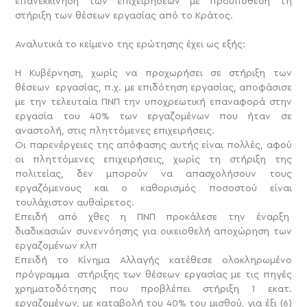
επανεκκίνηση των επιχειρήσεων με προϋπόθεση τη
στήριξη των θέσεων εργασίας από το Κράτος.
Αναλυτικά το κείμενο της ερώτησης έχει ως εξής:
Η Κυβέρνηση, χωρίς να προχωρήσει σε στήριξη των
θέσεων εργασίας, π.χ. με επιδότηση εργασίας, αποφάσισε
με την τελευταία ΠΝΠ την υποχρεωτική επαναφορά στην
εργασία του 40% των εργαζομένων που ήταν σε
αναστολή, στις πληττόμενες επιχειρήσεις.
Οι παρενέργειες της απόφασης αυτής είναι πολλές, αφού
οι πληττόμενες επιχειρήσεις, χωρίς τη στήριξη της
πολιτείας, δεν μπορούν να απασχολήσουν τους
εργαζόμενους και ο καθορισμός ποσοστού είναι
τουλάχιστον αυθαίρετος.
Επειδή από χθες η ΠΝΠ προκάλεσε την έναρξη
διαδικασιών συνεννόησης για οικειοθελή αποχώρηση των
εργαζομένων κλπ
Επειδή το Κίνημα Αλλαγής κατέθεσε ολοκληρωμένο
πρόγραμμα στήριξης των θέσεων εργασίας με τις πηγές
χρηματοδότησης που προβλέπει στήριξη 1 εκατ.
εργαζομένων, με καταβολή του 40% του μισθού, για έξι (6)