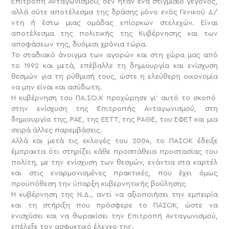
Επιτροπή Ανταγωνισμού, δεν ήταν ένα στιγμιαίο γεγονός,
αλλά ούτε αποτέλεσμα της δράσης μόνο ενός Γενικού Δ/
ντη ή έστω μιας ομάδας επίορκων στελεχών. Είναι
αποτέλεσμα της πολιτικής της Κυβέρνησης και των
αποφάσεων της, δυόμισι χρόνια τώρα.
Το σταδιακό άνοιγμα των αγορών και στη χώρα μας από
το 1992 και μετά, επέβαλλε τη δημιουργία και ενίσχυση
θεσμών για τη ρύθμισή τους, ώστε η ελεύθερη οικονομία
να μην είναι και ασύδωτη.
Η κυβέρνηση του ΠΑ.ΣΟ.Κ προχώρησε γι’ αυτό το σκοπό
στην ενίσχυση της Επιτροπής Ανταγωνισμού, στη
δημιουργία της, ΡΑΕ, της ΕΕΤΤ, της ΡΑΘΕ, του ΕΦΕΤ και μια
σειρά άλλες παρεμβάσεις.
Αλλά και μετά τις εκλογές του 2004, το ΠΑΣΟΚ έδειξε
έμπρακτα ότι στηρίζει κάθε προσπάθεια προστασίας του
πολίτη, με την ενίσχυση των θεσμών, ενάντια στα καρτέλ
και στις εναρμονισμένες πρακτικές, που έχει όμως
προϋπόθεση την ύπαρξη κυβερνητικής βούλησης.
Η κυβέρνηση της Ν.Δ., αντί να αξιοποιήσει την εμπειρία
και τη στήριξη που πρόσφερε το ΠΑΣΟΚ, ώστε να
ενισχύσει και να θωρακίσει την Επιτροπή Ανταγωνισμού,
επέλεξε τον ασφυκτικό έλεγχο της.