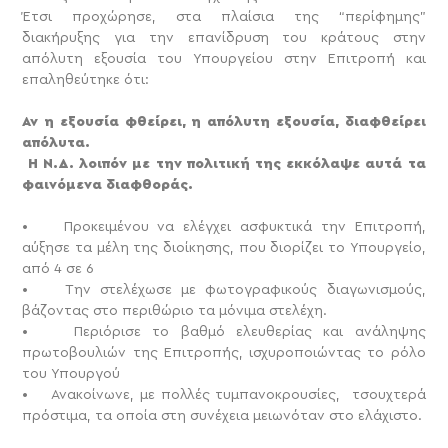
Έτσι προχώρησε, στα πλαίσια της “περίφημης”
διακήρυξης για την επανίδρυση του κράτους στην
απόλυτη εξουσία του Υπουργείου στην Επιτροπή και
επαληθεύτηκε ότι:
Αν η εξουσία φθείρει, η απόλυτη εξουσία, διαφθείρει
απόλυτα.
Η Ν.Δ. λοιπόν με την πολιτική της εκκόλαψε αυτά τα
φαινόμενα διαφθοράς.
• Προκειμένου να ελέγχει ασφυκτικά την Επιτροπή,
αύξησε τα μέλη της διοίκησης, που διορίζει το Υπουργείο,
από 4 σε 6
• Την στελέχωσε με φωτογραφικούς διαγωνισμούς,
βάζοντας στο περιθώριο τα μόνιμα στελέχη.
• Περιόρισε το βαθμό ελευθερίας και ανάληψης
πρωτοβουλιών της Επιτροπής, ισχυροποιώντας το ρόλο
του Υπουργού
• Ανακοίνωνε, με πολλές τυμπανοκρουσίες, τσουχτερά
πρόστιμα, τα οποία στη συνέχεια μειωνόταν στο ελάχιστο.