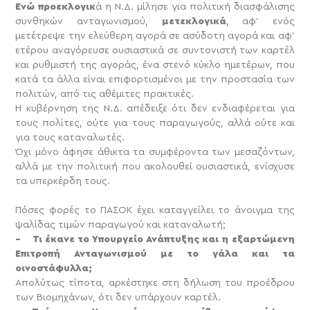
Ενώ προεκλογικ
ά η Ν.Δ. μίλησε για πολιτική διασφάλισης
συνθηκών ανταγωνισμού,
μετεκλογικά
, αφ’ ενός
μετέτρεψε την ελεύθερη αγορά σε ασύδοτη αγορά και αφ’
ετέρου αναγόρευσε ουσιαστικά σε συντονιστή των καρτέλ
και ρυθμιστή της αγοράς, ένα στενό κύκλο ημετέρων, που
κατά τα άλλα είναι επιφορτισμένοι με την προστασία των
πολιτών, από τις αθέμιτες πρακτικές.
Η κυβέρνηση της Ν.Δ. απέδειξε ότι δεν ενδιαφέρεται για
τους πολίτες, ούτε για τους παραγωγούς, αλλά ούτε και
για τους καταναλωτές.
Όχι μόνο άφησε άθικτα τα συμφέροντα των μεσαζόντων,
αλλά με την πολιτική που ακολουθεί ουσιαστικά, ενίσχυσε
τα υπερκέρδη τους.
Πόσες φορές το ΠΑΣΟΚ έχει καταγγείλει το άνοιγμα της
ψαλίδας τιμών παραγωγού και καταναλωτή;
– Τι έκανε το Υπουργείο Ανάπτυξης και η εξαρτώμενη
Επιτροπή Ανταγωνισμού με το γάλα και τα
οινοστάφυλλα;
Απολύτως τίποτα, αρκέστηκε στη δήλωση του προέδρου
των Βιομηχάνων, ότι δεν υπάρχουν καρτέλ.