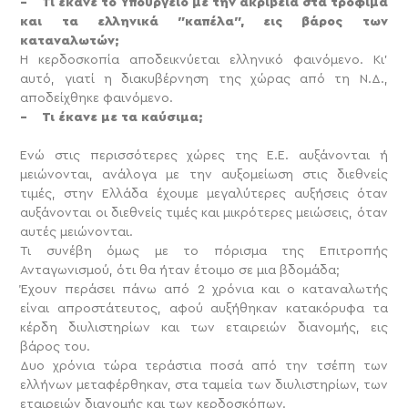
– Τι έκανε το Υπουργείο με την ακρίβεια στα τρόφιμα
και τα ελληνικά ″καπέλα″, εις βάρος των
καταναλωτών;
Η κερδοσκοπία αποδεικνύεται ελληνικό φαινόμενο. Κι’
αυτό, γιατί η διακυβέρνηση της χώρας από τη Ν.Δ.,
αποδείχθηκε φαινόμενο.
– Τι έκανε με τα καύσιμα;
Ενώ στις περισσότερες χώρες της Ε.Ε. αυξάνονται ή
μειώνονται, ανάλογα με την αυξομείωση στις διεθνείς
τιμές, στην Ελλάδα έχουμε μεγαλύτερες αυξήσεις όταν
αυξάνονται οι διεθνείς τιμές και μικρότερες μειώσεις, όταν
αυτές μειώνονται.
Τι συνέβη όμως με το πόρισμα της Επιτροπής
Ανταγωνισμού, ότι θα ήταν έτοιμο σε μια βδομάδα;
Έχουν περάσει πάνω από 2 χρόνια και ο καταναλωτής
είναι απροστάτευτος, αφού αυξήθηκαν κατακόρυφα τα
κέρδη διυλιστηρίων και των εταιρειών διανομής, εις
βάρος του.
Δυο χρόνια τώρα τεράστια ποσά από την τσέπη των
ελλήνων μεταφέρθηκαν, στα ταμεία των διυλιστηρίων, των
εταιρειών διανομής και των κερδοσκόπων.