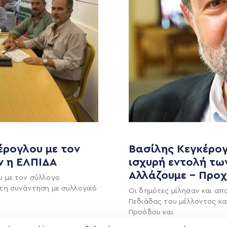
MEDIA
ΕΚΛΟΓΙΚΌ ΚΈΝΤΡΟ
+(30) 289 102 4800
Ανακοινώσεις
έρογλου με τον
Βασίλης Κεγκέρογ
Νέα
ν η ΕΛΠΙΔΑ
ισχυρή εντολή τω
Ηλ. ταχυδρομείο
υ
Επικοινωνία
Αλλάζουμε – Προ
kegkeroglou@gmail.com
υ με τον σύλλογο
τη συνάντηση με συλλογικό
Οι δημότες μίλησαν και απ
Πεδιάδας του μέλλοντος κα
Προόδου και