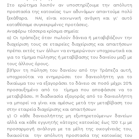
Στο ερώτημα λοιπόν αν υποστηρίζουμε την απόλυτη
προστασία της κατοικίας των αδυνάμων απαντούμε πολύ
ξεκάθαρα. ΝΑΙ, είναι κοινωνική ανάγκη και γι’ αυτό
καταθέσαμε συγκεκριμένες προτάσεις.
Αναφέρω τέσσερα κρίσιμα σημεία:
α) Οι τράπεζες όταν πωλούν δάνεια ή μεταβιβάζουν την
διαχείριση τους σε εταιρείες διαχείρισης και απαιτήσεων
πρέπει εκτός των άλλων να ενημερώνουν υποχρεωτικά και
για το τίμημα πώλησης ή μεταβίβασης του δανείου μαζί με
τους άλλους όρους.
β)Πριν τη πώληση του δανείου από την Τράπεζα αυτή,
υποχρεούται να ενημερώσει τον δανειολήπτη για το
δικαίωμα του να εξαγοράσει το δάνειο σε ποσό μέχρι 20%
προσαυξημένο από το τίμημα που αποφάσισε να το
μεταβιβάσει. Η διαδικασία εξαγοράς από το δανειολήπτη
να μπορεί να γίνει και αμέσως μετά την μεταβίβαση του
στην εταιρεία διαχείρισης και απαιτήσεων
γ) Ο κάθε δανειολήπτης μη εξυπηρετούμενων δανείων
αλλά και κάθε εγγυητής κάτοχος κατοικίας έως 120 τ.μ με
προσαρμογή ανάλογα με τα μέλη της οικογένειάς του,
δικαιούται την απόλυτη προστασία της κατοικίας του