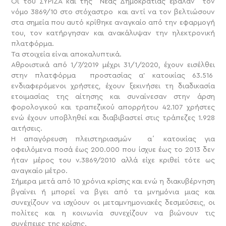
Οι του ΣΥΡΙΖΑ και της Νέας Δημοκρατίας έβαλαν τον
νόμο 3869/10 στο στόχαστρο και αντί να τον βελτιώσουν
στα σημεία που αυτό κρίθηκε αναγκαίο από την εφαρμογή
του, τον κατήργησαν και ανακάλυψαν την ηλεκτρονική
πλατφόρμα.
Τα στοιχεία είναι αποκαλυπτικά.
Αθροιστικά από 1/7/2019 μέχρι 31/1/2020, έχουν εισέλθει
στην πλατφόρμα προστασίας α’ κατοικίας 63.516
ενδιαφερόμενοι χρήστες, έχουν ξεκινήσει τη διαδικασία
ετοιμασίας της αίτησης και συναίνεσαν στην άρση
φορολογικού και τραπεζικού απορρήτου 42.107 χρήστες
ενώ έχουν υποβληθεί και διαβιβαστεί στις τράπεζες 1.928
αιτήσεις.
Η απαγόρευση πλειστηριασμών α΄ κατοικίας για
οφειλόμενα ποσά έως 200.000 που ίσχυε έως το 2013 δεν
ήταν μέρος του ν.3869/2010 αλλά είχε κριθεί τότε ως
αναγκαίο μέτρο.
Σήμερα μετά από 10 χρόνια κρίσης και ενώ η διακυβέρνηση
βγαίνει ή μπορεί να βγει από τα μνημόνια μιας και
συνεχίζουν να ισχύουν οι μεταμνημονιακές δεσμεύσεις, οι
πολίτες και η κοινωνία συνεχίζουν να βιώνουν τις
συνέπειες της κρίσης.