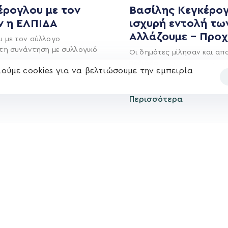
Ηλ. ταχυδρομείο
έρογλου με τον
Βασίλης Κεγκέρογ
υ
Επικοινωνία
kegkeroglou@gmail.com
ν η ΕΛΠΙΔΑ
ισχυρή εντολή τω
Αλλάζουμε – Προ
υ με τον σύλλογο
τη συνάντηση με συλλογικό
Οι δημότες μίλησαν και απ
Πεδιάδας του μέλλοντος κα
ούμε cookies για να βελτιώσουμε την εμπειρία
Προόδου και
Περισσότερα