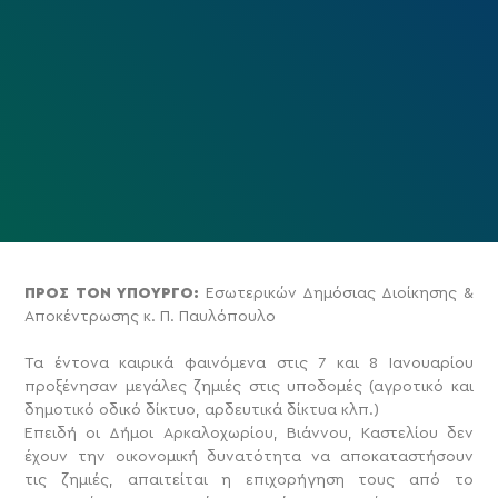
ΠΡΟΣ ΤΟΝ ΥΠΟΥΡΓΟ:
Εσωτερικών Δημόσιας Διοίκησης &
Αποκέντρωσης κ. Π. Παυλόπουλο
Τα έντονα καιρικά φαινόμενα στις 7 και 8 Ιανουαρίου
προξένησαν μεγάλες ζημιές στις υποδομές (αγροτικό και
δημοτικό οδικό δίκτυο, αρδευτικά δίκτυα κλπ.)
Επειδή οι Δήμοι Αρκαλοχωρίου, Βιάννου, Καστελίου δεν
έχουν την οικονομική δυνατότητα να αποκαταστήσουν
τις ζημιές, απαιτείται η επιχορήγηση τους από το