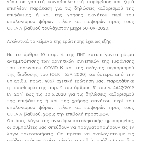
νέου σε γραπτή κοινοβουλευτική παρέμβαση και ζητά
επιπλέον παράταση για τις δηλώσεις καθορισμού της
επιφάνειας ή και της χρήσης ακινήτου περί του
υπολογισμού φόρων, τελών και εισφορών προς τους
Ο.Τ.Α Α` βαθμού τουλάχιστον μέχρι 30-09-2020.
Αναλυτικά το κείμενο της ερώτησης έχει ως εξής:
Με το άρθρο 10 παρ. 4 της ΠΝΠ κατεπείγοντα μέτρα
αντιμετώπισης των αρνητικών συνεπειών της εμφάνισης
του κορωνοϊού COVID-19 και της ανάγκης περιορισμού
της διάδοσής του (ΦΕΚ 55Α 2020) και ύστερα από την
υπ’αριθμ. πρωτ. 4867 σχετική ερώτηση μας, παρατάθηκε
η προθεσμία της παρ. 2 του άρθρου 51 του ν. 4647/2019
(Α’ 204) έως τις 30.6.2020 για τις δηλώσεις καθορισμού
της επιφάνειας ή και της χρήσης ακινήτου περί του
υπολογισμού φόρων, τελών και εισφορών προς τους
Ο.Τ.Α Α` βαθμού, χωρίς την επιβολή προστίμων.
Ωστόσο, λόγω της ανωτέρω καταληκτικής ημερομηνίας,
οι συμπολίτες μας σπεύδουν να πραγματοποιήσουν τις εν
λόγω τακτοποιήσεις. Θα πρέπει να αναλογιστούμε τις
ομάδες ατόμων (τρίτη ηλικία, ευπαθείς ομάδες) που δεν