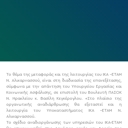
Το θέμα της μεταφοράς και της λειτουργίας του ΙΚΑ –ΕΤΑΜ
Ν. Αλικαρνασσού, είναι στη διαδικασία της επανεξέτασης,
σύμφωνα με την απάντηση του Υπουργείου Εργασίας και
Κοινωνικής Ασφάλισης, σε επιστολή του Βουλευτή ΠΑΣΟΚ
Ν. Ηρακλείου κ. Βασίλη Κεγκέρογλου.
«Στο πλαίσιο της
οργανωτικής αναδιάρθρωσης θα εξεταστεί και η
λειτουργία του Υποκαταστήματος ΙΚΑ –ΕΤΑΜ Ν.
Αλικαρνασσού.
Το σχέδιο αναδιοργάνωσης των υπηρεσιών του ΙΚΑ-ΕΤΑΜ