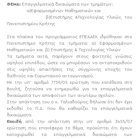
ΘΕΜΑ:
Επαγγελματικά δικαιώματα των τμημάτων:
α)Εφαρμοσμένων Μαθηματικών και
β)Επιστήμης &Τεχνολογίας Υλικών, του
Πανεπιστημίου Κρήτης
Στα πλαίσια του προγράμματος ΕΠΕΑΑΕΚ ιδρύθηκαν στο
Πανεπιστήμιο Κρήτης τα τμήματα: α) Εφαρμοσμένων
Μαθηματικών και β) Επιστήμης & Τεχνολογίας Υλικών
Τα τμήματα αυτά, παρέχουν στους φοιτητές γνώσεις
υψηλού επιπέδου, ώστε να μπορέσουν να ανταποκριθούν
στις υψηλές απαιτήσεις της σύγχρονης εποχής του
διεθνούς και Ευρωπαϊκού ανταγωνισμού.
Με την υπ’ αριθμό 7759/05 ερώτηση που κατέθεσα στη
Βουλή, ζητούσα να ενημερωθώ για τα επαγγελματικά
δικαιώματα των αποφοίτων των ανωτέρω σχολών.
Στην απάντηση του ο κ. Ταλιαδούρος δήλωσε ότι δεν έχει
εκδοθεί το Π.Δ. που θα καθορίζει τα επαγγελματικά
δικαιώματα.
Επειδή
από την απάντηση στην υπ’ αριθμό 3455/07
ερώτηση που επανέφερα το θέμα, προκύπτει ότι έχουν
κατοχυρωθεί τα επαγγελματικά δικαιώματα των