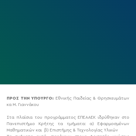
ΠΡΟΣ ΤΗΝ ΥΠΟΥΡΓΟ:
Εθνικής Παιδείας & Θρησκευμάτων
κα Μ. Γιαννάκου
Στα πλαίσια του προγράμματος ΕΠΕΑΑΕΚ ιδρύθηκαν στο
Πανεπιστήμιο Κρήτης τα τμήματα: α) Εφαρμοσμένων
Μαθηματικών και β) Επιστήμης & Τεχνολογίας Υλικών