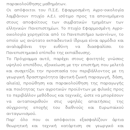
παρακολούθησης μαθημάτων.
Οι απόφοιτοι του Π.Σ.Ε. Εφαρμοσμένη Αγρο-οικολογία
λαμβάνουν πτυχίο Α.Ε.Ι. ισότιμο προς τα απονεμόμενα
στους αποφοίτους των συμβατικών τμημάτων των
ελληνικών Πανεπιστημίων. Το πτυχίο Εφαρμοσμένη Αγρο-
οικολογία χορηγείται από το Πανεπιστήμιο Ιωαννίνων, το
οποίο ως ανώτατο εκπαιδευτικό ίδρυμα είναι αρμόδιο και
αναλαμβάνει την ευθύνη να διασφαλίσει το
Πανεπιστημιακό επίπεδο της εκπαίδευσης.
Το Πρόγραμμα αυτό, παρέχει στους φοιτητές γνώσεις
υψηλού επιπέδου, εξοικείωση με την επιστήμη που μελετά
και συσχετίζει την προστασία του περιβάλλοντος με τη
γεωργική δραστηριότητα (φυτική-ζωική παραγωγή, δάση,
αλιεία), προώθηση και παρακολούθηση της παραγωγής
και ποιότητας των αγροτικών προϊόντων με φιλικές προς
το περιβάλλον μεθόδους και τεχνικές, ώστε να μπορέσουν
να ανταποκριθούν στις υψηλές απαιτήσεις της
σύγχρονης εποχής του διεθνούς και Ευρωπαϊκού
ανταγωνισμού.
Παρ’ όλο που οι απόφοιτοι εξασφαλίζουν άρτια
θεωρητική και τεχνική κατάρτιση σε γεωργικό και