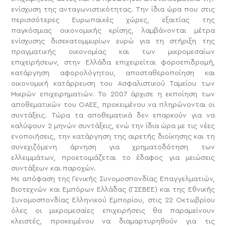
ενίσχυση της ανταγωνιστικότητας. Την ίδια ώρα που στις
περισσότερες Ευρωπαϊκές χώρες, εξαιτίας της
παγκόσμιας οικονομικής κρίσης, λαμβάνονται μέτρα
ενίσχυσης δισεκατομμυρίων ευρώ για τη στήριξη της
πραγματικής οικονομίας και των μικρομεσαίων
επιχειρήσεων, στην Ελλάδα επιχειρείται φοροεπιδρομή,
κατάργηση αφορολόγητου, αποσταθεροποίηση και
οικονομική κατάρρευση του Ασφαλιστικού Ταμείου των
Μικρών επιχειρηματιών. Το 2007 άρχισε η εκποίηση των
αποθεματικών του ΟΑΕΕ, προκειμένου να πληρώνονται οι
συντάξεις. Τώρα τα αποθεματικά δεν επαρκούν για να
καλύψουν 2 μηνών συντάξεις, ενώ την ίδια ώρα με τις νέες
ενοποιήσεις, την κατάργηση της αιρετής διοίκησης και τη
συνεχιζόμενη άρνηση για χρηματοδότηση των
ελλειμμάτων, προετοιμάζεται το έδαφος για μειώσεις
συντάξεων και παροχών.
Με απόφαση της Γενικής Συνομοσπονδίας Επαγγελματιών,
Βιοτεχνών και Εμπόρων Ελλάδας (ΓΣΕΒΕΕ) και της Εθνικής
Συνομοσπονδίας Ελληνικού Εμπορίου, στις 22 Οκτωβρίου
όλες οι μικρομεσαίες επιχειρήσεις θα παραμείνουν
κλειστές, προκειμένου να διαμαρτυρηθούν για τις