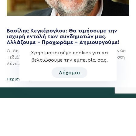
Βασίλης Κεγκέρογλου: Θα τιμήσουμε την
ισχυρή εντολή των συνδημοτών μας.
Αλλάζουμε – Προχωράμε – Δημιουργούμε!
Οι δημότες μίλησαν και αποφάσισαν για το Δήμο Μινώα
Χρησιμοποιούμε cookies για να
Πεδιάδας του μέλλοντος και έδωσαν ισχυρή εντολή στη
βελτιώσουμε την εμπειρία σας.
Δύναμη Προόδου και
Δέχομαι
Περισσότερα