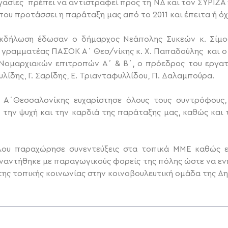
γασίες πρέπει να αντιστραφεί προς τη ΝΔ και τον ΣΥΡΙΖΑ
ου προτάσσει η παράταξη μας από το 2011 και έπειτα ή όχ
δήλωση έδωσαν ο δήμαρχος Νεάπολης Συκεών κ. Σίμος
ο γραμματέας ΠΑΣΟΚ Α΄ Θεσ/νίκης κ. Χ. Παπαδούλης και 
ν Νομαρχιακών επιτροπών Α΄ & Β΄, ο πρόεδρος του εργατ
υλίδης, Γ. Σαρίδης, Ε. Τριανταφυλλίδου, Π. Δαλαμπούρα.
Α΄Θεσσαλονίκης ευχαρίστησε όλους τους συντρόφους,
την ψυχή και την καρδιά της παράταξης μας, καθώς και τ
λου παραχώρησε συνεντεύξεις στα τοπικά ΜΜΕ καθώς επ
συναντήθηκε με παραγωγικούς φορείς της πόλης ώστε να εν
ης τοπικής κοινωνίας στην κοινοβουλευτική ομάδα της Δ