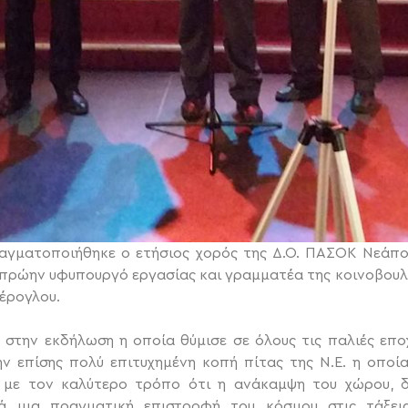
ραγματοποιήθηκε ο ετήσιος χορός της Δ.Ο. ΠΑΣΟΚ Νεάπο
 πρώην υφυπουργό εργασίας και γραμματέα της κοινοβουλ
έρογλου.
στην εκδήλωση η οποία θύμισε σε όλους τις παλιές επο
ν επίσης πολύ επιτυχημένη κοπή πίτας της Ν.Ε. η οποί
 με τον καλύτερο τρόπο ότι η ανάκαμψη του χώρου, 
ά μια πραγματική επιστροφή του κόσμου στις τάξεις