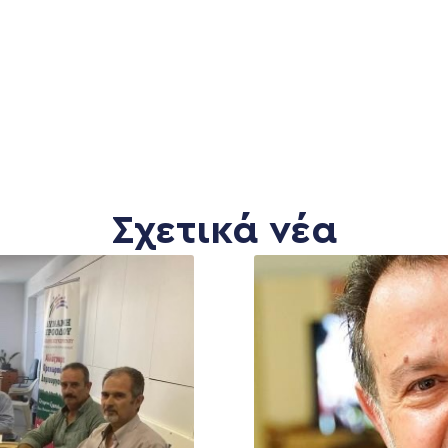
Σχετικά νέα
MEDIA
ΕΚΛΟΓΙΚΌ ΚΈΝΤΡΟ
+(30) 289 102 4800
Ανακοινώσεις
Νέα
Ηλ. ταχυδρομείο
υ
Επικοινωνία
kegkeroglou@gmail.com