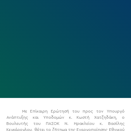
Με Επίκαιρη Ερώτησή του προς τον Υπουργό
Ανάπτυξης και Υποδομών κ. Κωστή Χατζηδάκη, ο
Βουλευτής του ΠΑΣΟΚ Ν. Ηρακλείου κ. Βασίλης
Κεγκέρογλου, θέτει το ζήτημα της Ενεργοποίησης Εθνικού