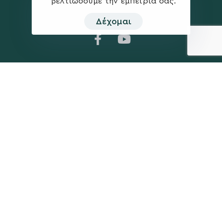
βελτιώσουμε την εμπειρία σας.
Δέχομαι
Η ΠΑΡΆΤΑΞΗ
MEDIA
Όραμα
Ανακοινώσεις
Σχέδιο
Νέα
Πολιτική Απορρήτου
Επικοινωνία
ΕΚΛΟΓΙΚΌ ΚΈΝΤΡΟ
+(30) 289 102 4800