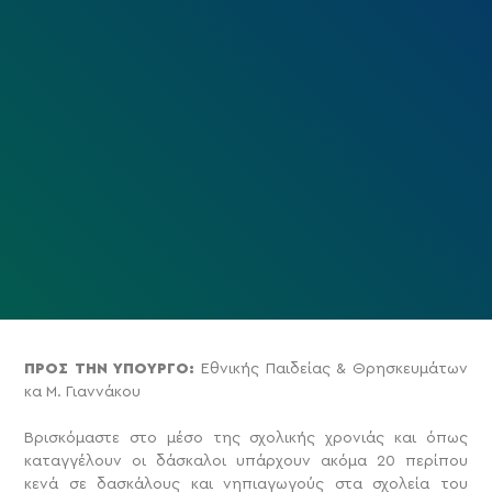
ΠΡΟΣ ΤΗΝ ΥΠΟΥΡΓΟ:
Εθνικής Παιδείας & Θρησκευμάτων
κα Μ. Γιαννάκου
Βρισκόμαστε στο μέσο της σχολικής χρονιάς και όπως
καταγγέλουν οι δάσκαλοι υπάρχουν ακόμα 20 περίπου
κενά σε δασκάλους και νηπιαγωγούς στα σχολεία του