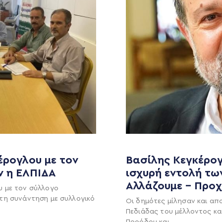
έρογλου με τον
Βασίλης Κεγκέρογ
ν η ΕΛΠΙΔΑ
ισχυρή εντολή τω
MEDIA
ΕΚΛΟΓΙΚΌ ΚΈΝΤΡΟ
Αλλάζουμε – Προ
υ με τον σύλλογο
+(30) 289 102 4800
Ανακοινώσεις
τη συνάντηση με συλλογικό
Οι δημότες μίλησαν και απ
Νέα
Πεδιάδας του μέλλοντος κα