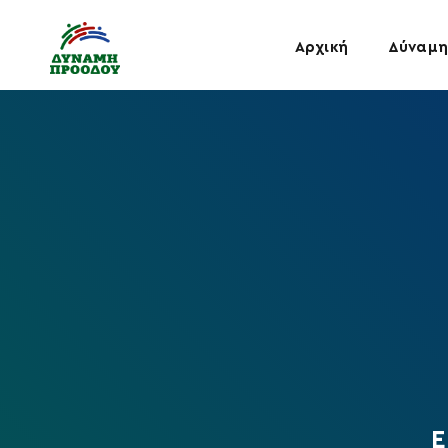
Αρχική
Δύναμη
Ε