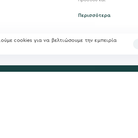
Προόδου και
Ηλ. ταχυδρομείο
υ
Επικοινωνία
kegkeroglou@gmail.com
Περισσότερα
ούμε cookies για να βελτιώσουμε την εμπειρία