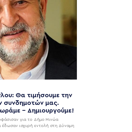
λου: Θα τιμήσουμε την
ν συνδημοτών μας.
NEWSLETTER
χωράμε – Δημιουργούμε!
οφάσισαν για το Δήμο Μινώα
ι έδωσαν ισχυρή εντολή στη Δύναμη