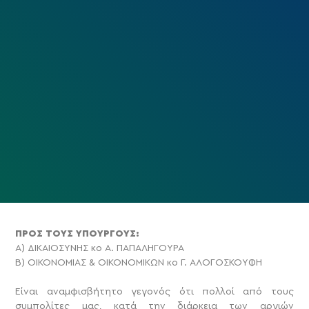
ΠΡΟΣ ΤOΥΣ ΥΠΟΥΡΓΟΥΣ:
Α) ΔΙΚΑΙΟΣΥΝΗΣ κο Α. ΠΑΠΑΛΗΓΟΥΡΑ
Β) ΟΙΚΟΝΟΜΙΑΣ & ΟΙΚΟΝΟΜΙΚΩΝ κο Γ. ΑΛΟΓΟΣΚΟΥΦΗ
Είναι αναμφισβήτητο γεγονός ότι πολλοί από τους
συμπολίτες μας, κατά την διάρκεια των αργιών