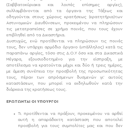
(Σαββατοκύριακα και λοιπές επίσημες αργίες),
συλλαμβάνονται από τα όργανα της Τάξεως και
οδηγούνται στους χώρους κρατήσεως (κρατητήρια)των
Αστυνομικών Διευθύνσεων, προκειμένου να πληρώσουν
τις μετατραπείσες σε χρήμα ποινές, που τους έχουν
επιβληθεί από τα Δικαστήρια.
Δυστυχώς, ενώ προτίθενται να πληρώσουν τις ποινές
τους, δεν υπάρχει αρμόδιο όργανο (υπάλληλος) κατά τις
παραπάνω αργίες, τόσο στις Δ.Ο.Υ όσο και στα Δικαστικά
Μέγαρα, εξουσιοδοτημένο για την είσπραξη, με
αποτέλεσμα να κρατούνται μέχρι και δύο ή τρεις ημέρες,
με άμεση συνέπεια την προσβολή της προσωπικότητας
τους, πέραν των απρόσμενων δυσμενών γι’ αυτούς
καταστάσεων, που μπορεί να εκδηλωθούν κατά την
διάρκεια της κρατήσεως τους.
ΕΡΩΤΩΝΤΑΙ OΙ ΥΠΟΥΡΓΟΙ
Τι προτίθενται να πράξουν, προκειμένου να αρθεί
αυτή η απαράδεκτη κατάσταση που αποτελεί
προσβολή για τους συμπολίτες μας και που δεν