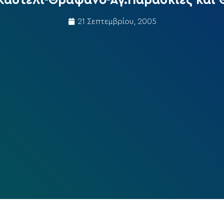
Καστέλι-Θραψανό-Αγ.Παρασκιές και
21 Σεπτεμβρίου, 2005