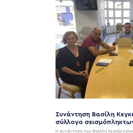
Συνάντηση Βασίλη Κεγκ
Η ΠΑΡΆΤΑΞΗ
σύλλογο σεισμόπληκτω
Όραμα
Η συνάντηση του Βασίλη Κεγκέρογλο