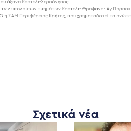
του άξονα Καστέλι-Χερσόνησος;
 των υπολοίπων τμημάτων Καστέλι- Θραψανό- Αγ.Παρασκ
Ο η ΣΑΜ Περιφέρειας Κρήτης, που χρηματοδοτεί το ανώτε
Σχετικά νέα