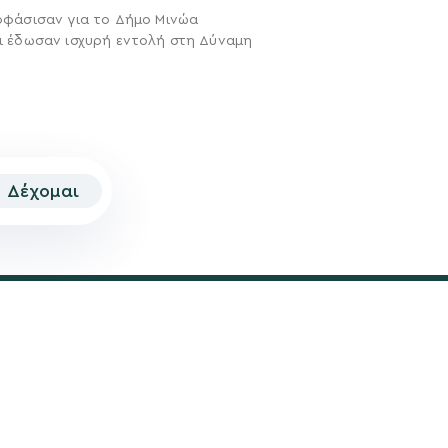
οφάσισαν για το Δήμο Μινώα
ι έδωσαν ισχυρή εντολή στη Δύναμη
Δέχομαι
© 2026 | Created by
Aimark