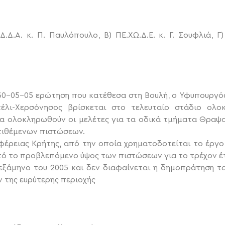
Δ.Δ.Α. κ. Π. Παυλόπουλο, Β) ΠΕ.ΧΩ.Δ.Ε. κ. Γ. Σουφλιά, Γ
30-05-05 ερώτηση που κατέθεσα στη Βουλή, ο Υφυπουργός 
έλι-Χερσόνησος βρίσκεται στο τελευταίο στάδιο ολο
να ολοκληρωθούν οι μελέτες για τα οδικά τμήματα Θραψ
τιθέμενων πιστώσεων.
φέρειας Κρήτης, από την οποία χρηματοδοτείται το έργο
στό το προβλεπόμενο ύψος των πιστώσεων για το τρέχον έ
εξάμηνο του 2005 και δεν διαφαίνεται η δημοπράτηση το
 της ευρύτερης περιοχής