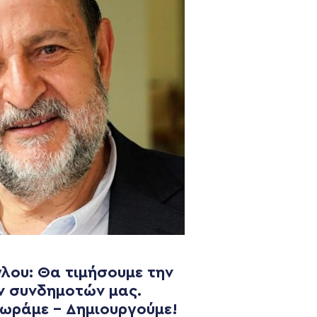
λου: Θα τιμήσουμε την
NEWSLETTER
ν συνδημοτών μας.
χωράμε – Δημιουργούμε!