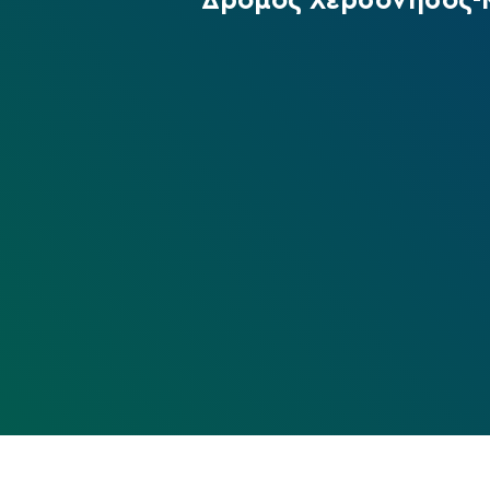
Δρόμος Χερσόνησος-