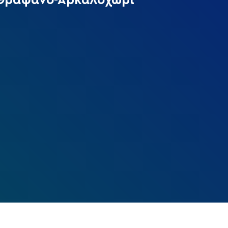
 Θραψανό-Αρκαλοχώρι