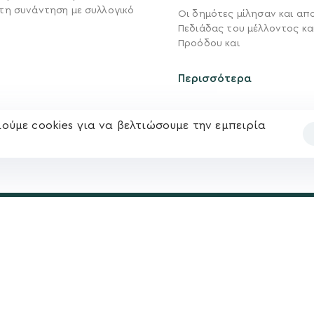
τη συνάντηση με συλλογικό
Οι δημότες μίλησαν και απ
Νέα
Πεδιάδας του μέλλοντος κα
Ηλ. ταχυδρομείο
υ
Επικοινωνία
Προόδου και
kegkeroglou@gmail.com
Περισσότερα
ούμε cookies για να βελτιώσουμε την εμπειρία