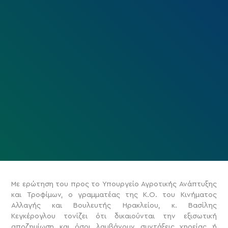
Με ερώτηση του προς το Υπουργείο Αγροτικής Ανάπτυξης
και Τροφίμων, ο γραμματέας της Κ.Ο. του Κινήματος
Αλλαγής και Βουλευτής Ηρακλείου, κ. Βασίλης
Κεγκέρογλου τονίζει ότι δικαιούνται την εξισωτική
αποζημίωση και όσοι λαμβάνουν συντάξεις χηρείας ή