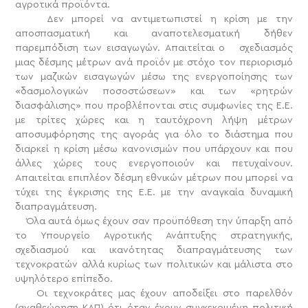
αγροτικά προϊόντα.
Δεν μπορεί να αντιμετωπιστεί η κρίση με την
αποσπασματική και αναποτελεσματική δήθεν
παρεμπόδιση των εισαγωγών. Απαιτείται ο σχεδιασμός
μιας δέσμης μέτρων ανά προϊόν με στόχο τον περιορισμό
των μαζικών εισαγωγών μέσω της ενεργοποίησης των
«δασμολογικών ποσοστώσεων» και των «ρητρών
διασφάλισης» που προβλέπονται στις συμφωνίες της Ε.Ε.
με τρίτες χώρες και η ταυτόχρονη λήψη μέτρων
αποσυμφόρησης της αγοράς για όλο το διάστημα που
διαρκεί η κρίση μέσω κανονισμών που υπάρχουν και που
άλλες χώρες τους ενεργοποιούν και πετυχαίνουν.
Απαιτείται επιπλέον δέσμη εθνικών μέτρων που μπορεί να
τύχει της έγκρισης της Ε.Ε. με την αναγκαία δυναμική
διαπραγμάτευση.
Όλα αυτά όμως έχουν σαν προϋπόθεση την ύπαρξη από
το Υπουργείο Αγροτικής Ανάπτυξης στρατηγικής,
σχεδιασμού και ικανότητας διαπραγμάτευσης των
τεχνοκρατών αλλά κυρίως των πολιτικών και μάλιστα στο
υψηλότερο επίπεδο.
Οι τεχνοκράτες μας έχουν αποδείξει στο παρελθόν
(αναθεώρηση ΚΑΠ) ότι όταν έχουν συγκεκριμένη πολιτική