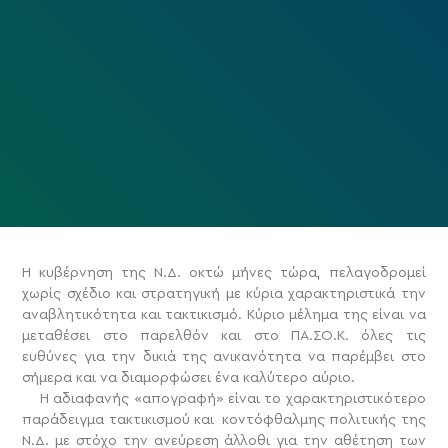
Η κυβέρνηση της Ν.Δ. οκτώ μήνες τώρα, πελαγοδρομεί
χωρίς σχέδιο και στρατηγική με κύρια χαρακτηριστικά την
αναβλητικότητα και τακτικισμό. Κύριο μέλημα της είναι να
μεταθέσει στο παρελθόν και στο ΠΑ.ΣΟ.Κ. όλες τις
ευθύνες για την δικιά της ανικανότητα να παρέμβει στο
σήμερα και να διαμορφώσει ένα καλύτερο αύριο.
Η αδιαφανής «απογραφή» είναι το χαρακτηριστικότερο
παράδειγμα τακτικισμού και κοντόφθαλμης πολιτικής της
Ν.Δ. με στόχο την ανεύρεση άλλοθι για την αθέτηση των