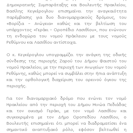
Δημοκρατικής Συμπαράταξης και Βουλευτής Ηρακλείου,
Βασίλης Κεγκέρογλου επισημαίνει την αναγκαιότητα
παρέμβασης για δυο διανομαρχιακούς δρόμους, του
«Βορίζια – Ανώγεια» καθώς και την βελτίωση του
υπάρχοντος «Γεράκι – Οροπέδιο Λασιθίου», που ενώνουν
τη ενδοχώρα του νομού Ηράκλειου με τους νομούς
Ρεθύμνου και Λασιθίου αντίστοιχα.
Ο κ. Κεγκέρογλου υπογραμμίζει την ανάγκη της οδικής
σύνδεσης της περιοχής Ζαρού του Δήμου Φαιστού του
νομού Ηρακλείου, με την περιοχή των Ανωγείων του νομού
Ρεθύμνης, καθώς μπορεί να συμβάλει στην ήπια ανάπτυξη
και την ορθολογική διαχείριση του ορεινού όγκου της
περιοχής.
Για τον διανομαρχιακό δρόμο που ενώνει τον νομό
Ηρακλείου από την περιοχή του Δήμου Μινώα Πεδιάδας
και τον οικισμό Γεράκι, με τον νομό Λασιθίου και
συγκεκριμένα με τον Δήμο Οροπεδίου Λασιθίου, ο
Βουλευτής επισημαίνει ότι μπορεί να διαδραματίσει ένα
σημαντικό αναπτυξιακό ρόλο, εφόσον βελτιωθεί η