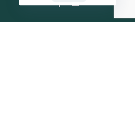
Η ΠΑΡΆΤΑΞΗ
MEDIA
Όραμα
Ανακοινώσεις
Σχέδιο
Νέα
Πολιτική Απορρήτου
Επικοινωνία
ΕΚΛΟΓΙΚΌ ΚΈΝΤΡΟ
+(30) 289 102 4800
Ηλ. ταχυδρομείο
kegkeroglou@gmail.com