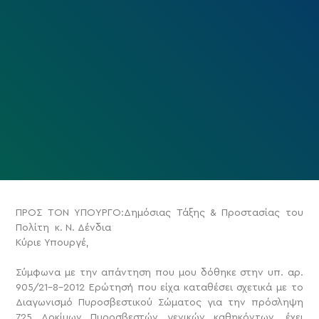
ΠΡΟΣ ΤΟΝ ΥΠΟΥΡΓΟ:Δημόσιας Τάξης & Προστασίας του
Πολίτη κ. Ν. Δένδια
Κύριε Υπουργέ,
Σύμφωνα με την απάντηση που μου δόθηκε στην υπ. αρ.
905/21-8-2012 Ερώτησή που είχα καταθέσει σχετικά με το
Διαγωνισμό Πυροσβεστικού Σώματος για την πρόσληψη
725 Δοκίμων Πυροσβεστών γενικών καθηκόντων, έχει