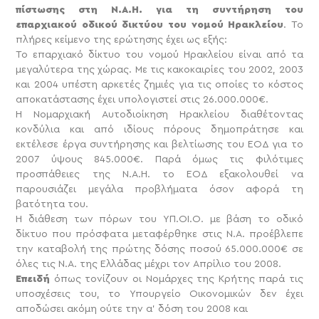
πίστωσης στη Ν.Α.Η. για τη συντήρηση του
επαρχιακού οδικού δικτύου του νομού Ηρακλείου
. Το
πλήρες κείμενο της ερώτησης έχει ως εξής:
Το επαρχιακό δίκτυο του νομού Ηρακλείου είναι από τα
μεγαλύτερα της χώρας. Με τις κακοκαιρίες του 2002, 2003
και 2004 υπέστη αρκετές ζημιές για τις οποίες το κόστος
αποκατάστασης έχει υπολογιστεί στις 26.000.000€.
Η Νομαρχιακή Αυτοδιοίκηση Ηρακλείου διαθέτοντας
κονδύλια και από ιδίους πόρους δημοπράτησε και
εκτέλεσε έργα συντήρησης και βελτίωσης του ΕΟΔ για το
2007 ύψους 845.000€. Παρά όμως τις φιλότιμες
προσπάθειες της Ν.Α.Η. το ΕΟΔ εξακολουθεί να
παρουσιάζει μεγάλα προβλήματα όσον αφορά τη
βατότητα του.
Η διάθεση των πόρων του ΥΠ.ΟΙ.Ο. με βάση το οδικό
δίκτυο που πρόσφατα μεταφέρθηκε στις Ν.Α. προέβλεπε
την καταβολή της πρώτης δόσης ποσού 65.000.000€ σε
όλες τις Ν.Α. της Ελλάδας μέχρι τον Απρίλιο του 2008.
Επειδή
όπως τονίζουν οι Νομάρχες της Κρήτης παρά τις
υποσχέσεις του, το Υπουργείο Οικονομικών δεν έχει
αποδώσει ακόμη ούτε την α’ δόση του 2008 και