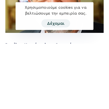
Χρησιμοποιούμε cookies για να
βελτιώσουμε την εμπειρία σας.
Δέχομαι
Βασίλης Κεγκέρογλου: Θα τιμήσουμε την
ισχυρή εντολή των συνδημοτών μας.
Αλλάζουμε – Προχωράμε – Δημιουργούμε!
Οι δημότες μίλησαν και αποφάσισαν για το Δήμο Μινώα
Πεδιάδας του μέλλοντος και έδωσαν ισχυρή εντολή στη
Δύναμη Προόδου και
Περισσότερα