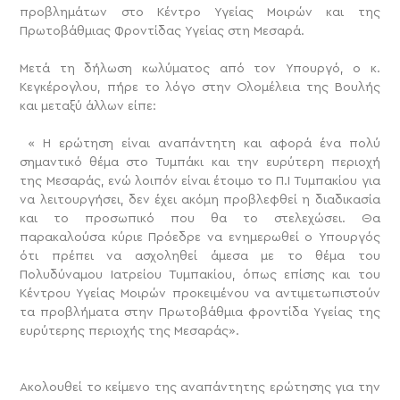
προβλημάτων στο Κέντρο Υγείας Μοιρών και της
Πρωτοβάθμιας Φροντίδας Υγείας στη Μεσαρά.
Μετά τη δήλωση κωλύματος από τον Υπουργό, ο κ.
Κεγκέρογλου, πήρε το λόγο στην Ολομέλεια της Βουλής
και μεταξύ άλλων είπε:
« Η ερώτηση είναι αναπάντητη και αφορά ένα πολύ
σημαντικό θέμα στο Τυμπάκι και την ευρύτερη περιοχή
της Μεσαράς, ενώ λοιπόν είναι έτοιμο το Π.Ι Τυμπακίου για
να λειτουργήσει, δεν έχει ακόμη προβλεφθεί η διαδικασία
και το προσωπικό που θα το στελεχώσει. Θα
παρακαλούσα κύριε Πρόεδρε να ενημερωθεί ο Υπουργός
ότι πρέπει να ασχοληθεί άμεσα με το θέμα του
Πολυδύναμου Ιατρείου Τυμπακίου, όπως επίσης και του
Κέντρου Υγείας Μοιρών προκειμένου να αντιμετωπιστούν
τα προβλήματα στην Πρωτοβάθμια φροντίδα Υγείας της
ευρύτερης περιοχής της Μεσαράς».
Ακολουθεί το κείμενο της αναπάντητης ερώτησης για την