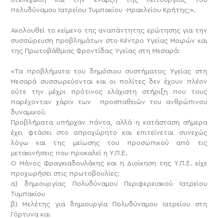
πολυδύναμου Ιατρείου Τυμπακίου -Ηρακλείου Κρήτης;».
Ακολουθεί το κείμενο της αναπάντητης ερώτησης για την
συσσώρευση προβλημάτων στο Κέντρο Υγείας Μοιρών και
της Πρωτοβάθμιας Φροντίδας Υγείας στη Μεσαρά:
«Τα προβλήματα του δημόσιου συστήματος Υγείας στη
Μεσαρά συσσωρεύονται και οι πολίτες δεν έχουν πλέον
ούτε την μέχρι πρότινος ελάχιστη στήριξη που τους
παρέχονταν χάριν των προσπαθειών του ανθρώπινου
δυναμικού.
Προβλήματα υπήρχαν πάντα, αλλά η κατάσταση σήμερα
έχει φτάσει στο απροχώρητο και επιτείνεται συνεχώς
λόγω και της μείωσης του προσωπικού από τις
μετακινήσεις που προκαλεί η Υ.Π.Ε.
Ο Μάνος Φραγκιαδουλάκης και η Διοίκηση της Υ.Π.Ε. είχε
προχωρήσει στις πρωτοβουλίες:
α) δημιουργίας Πολυδύναμου Περιφερειακού Ιατρείου
Τυμπακίου
β) Μελέτης για δημιουργία Πολυδύναμου Ιατρείου στη
Γόρτυνα και