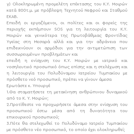
γ) Ολοκληρωμένη προμελέτη επέκτασης του Κ.Υ. Μοιρών
κατά 800τ.μ. με πρόβλεψη Τεχνητού Νεφρού και Σταθμού
ΕΚΑΒ.
Επειδή οι εργαζόμενοι, οι πολίτες και οι φορείς της
περιοχής εκπέμπουν SOS για τη λειτουργία του Κ.Υ.
Μοιρών και γενικότερα της Πρωτοβάθμιας Φροντίδας
Υγείας στη Μεσαρά αλλά και για την αδράνεια που
επιδεικνύουν οι αρμόδιοι για την αντιμετώπιση των
συσσωρευμένων προβλημάτων και
επειδή η ενίσχυση του Κ.Υ. Μοιρών με ιατρικό και
νοσηλευτικό προσωπικό όπως επίσης και η στελέχωση και
η λειτουργία του Πολυδύναμου Ιατρείου Τυμπακίου με
πρόσθετο νεό προσωπικό, πρέπει να γίνουν άμεσα
Ερωτάστε κ. Υπουργέ
1.Θα σταματήσετε τη μετακίνηση ανθρώπινου δυναμικού
από το Κ. Υ. Μοιρών;
2.Προτίθεστε να προχωρήσετε άμεσα στην ενίσχυση του
προσωπικού έστω μέσα από τη δυνατότητα του
επικουρικού προσωπικού;
3.Πότε θα στελεχωθεί το Πολυδύναμο Ιατρείο Τυμπακίου
με πρόσθετο νέο προσωπικό, το οποίο έχει ολοκληρωθεί;