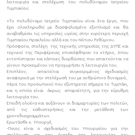
λειτουργία και στελέχωση του πολυδύναμου Ιατρείου
Τυμπακίου:
«Το πολυδύναμο Ιατρείο Τυμπακίου είναι ένα έργο, που
έχει ολοκληρωθεί με διασφαλισμένο εξοπλισμό και θα
αναβαθμίσει τις υπηρεσίες υγείας στην ευρύτερη περιοχή
Τυμπακίου Ηρακλείου αλλά και του Νότιου Ρεθύμνου.
Πρόσφατα, στελέχη της τεχνικής υπηρεσίας της ΔΥΠΕ και
τεχνικοί της Περιφέρειας επισκέφθηκαν το κτήριο, όπου
εντοπίστηκαν και κάποιες διορθώσεις που απαιτούνται να
γίνουν προκειμένου να προχωρήσει η λειτουργία του.
Επιπλέον, απαιτείται συγκεκριμένος σχεδιασμός
αναφορικά με την στελέχωσή του με ανθρώπινο δυναμικό,
πέρα του προσωπικού που εξυπηρετεί σήμερα το Τυμπάκι,
και η οποία είναι άκρως απαραίτητη, για την εύρυθμη
λειτουργία του.
Επειδή ολοένα και αυξάνουν οι διαμαρτυρίες των πολιτών,
από τις καθυστερήσεις και την μετάθεση των
χρονοδιαγραμμάτων.
Ερωτάσθε κ. Υπουργέ,
-Ποιος είναι ο σχεδιασμός του Υπουργείου για την
στελέχωση και την έναρξη της λειτουργίας του