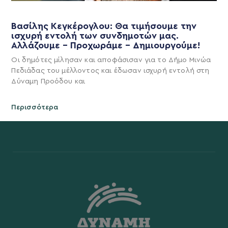
Βασίλης Κεγκέρογλου: Θα τιμήσουμε την
ισχυρή εντολή των συνδημοτών μας.
Αλλάζουμε – Προχωράμε – Δημιουργούμε!
Οι δημότες μίλησαν και αποφάσισαν για το Δήμο Μινώα
Πεδιάδας του μέλλοντος και έδωσαν ισχυρή εντολή στη
Δύναμη Προόδου και
Περισσότερα