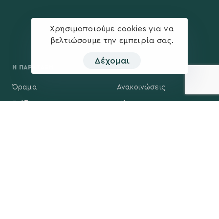
Χρησιμοποιούμε cookies για να
βελτιώσουμε την εμπειρία σας.
Δέχομαι
Η ΠΑΡΆΤΑΞΗ
MEDIA
Όραμα
Ανακοινώσεις
Σχέδιο
Νέα
Πολιτική Απορρήτου
Επικοινωνία
ΕΚΛΟΓΙΚΌ ΚΈΝΤΡΟ
+(30) 289 102 4800
Ηλ. ταχυδρομείο