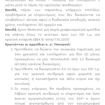
Αστερουσίων και Μινώα – Πεδιάδας για τουλάχιστον 2
μήνες μετά το πέρας της ισχύουσας προθεσμίας».
Επειδή
, πέραν των παραπάνω υπάρχουν επιπλέον
προβλήματα με κληρονόμους που δεν δικαιούνται να
υποβάλλουν αίτηση αφού η διαδικασία αποδοχής απαιτεί
χρόνο, τουλάχιστον 120 ημερών και
Επειδή
έχουν θεσπιστεί μια σειρά γραφειοκρατικά εμπόδια
και κόφτες όπως το ανώτερο όριο των 150 τ.μ. για
κρατική ενίσχυση (ΦΕΚ Β΄4646/7.10.2021)
Ερωτώνται οι αρμόδιοι κ. κ. Υπουργοί:
Προτίθεστε να δώσετε την αναγκαία παράταση για
όσο χρειαστεί και τουλάχιστον για δύο (2) μήνες
προκειμένου να μην αποκλειστεί από το δικαίωμα
αίτησης κανένας δικαιούχος;
Προτίθεστε να διευκρινίσετε ότι το όριο των 150 τ.μ.
για την κρατική συνδρομή ισχύει χωριστά για
κατοικίες ή καταστήματα και άλλα κτίρια και όχι
συνολικά;
Σε ποιες ενέργειες θα προβείτε προκειμένου να
λάβουν κρατική συνδρομή οι κληρονόμοι και όσοι
έκαναν αγοραπωλησίες εντός του 2021 κι έχουν
πληγεί ανεπανόρθωτα από τον καταστροφικό