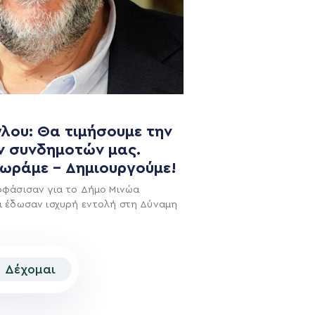
NEWSLETTER
λου: Θα τιμήσουμε την
ν συνδημοτών μας.
χωράμε – Δημιουργούμε!
οφάσισαν για το Δήμο Μινώα
ι έδωσαν ισχυρή εντολή στη Δύναμη
Δέχομαι
© 2026 | Created by
Aimark