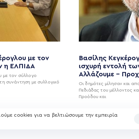
MEDIA
ΕΚΛΟΓΙΚΌ ΚΈΝΤΡΟ
+(30) 289 102 4800
Ανακοινώσεις
έρογλου με τον
Βασίλης Κεγκέρογ
ν η ΕΛΠΙΔΑ
ισχυρή εντολή τω
Νέα
Αλλάζουμε – Προ
Ηλ. ταχυδρομείο
υ με τον σύλλογο
υ
Επικοινωνία
τη συνάντηση με συλλογικό
kegkeroglou@gmail.com
Οι δημότες μίλησαν και απ
Πεδιάδας του μέλλοντος κα
Προόδου και
Περισσότερα
ούμε cookies για να βελτιώσουμε την εμπειρία