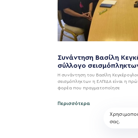
Η ΠΑΡΆΤΑΞΗ
Όραμα
Συνάντηση Βασίλη Κεγκ
σύλλογο σεισμόπληκτω
Σχέδιο
Η συνάντηση του Βασίλη Κεγκέρογλο
Πολιτική Απορρήτο
σεισμόπληκτων η ΕΛΠΙΔΑ είναι η πρώ
φορέα που πραγματοποίησε
Περισσότερα
Χρησιμοποι
σας.