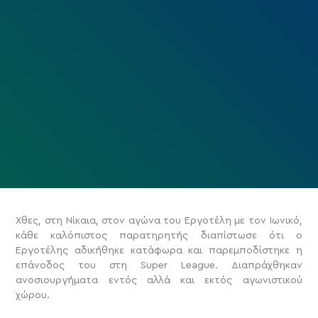
Χθες, στη Νίκαια, στον αγώνα του Εργοτέλη με τον Ιωνικό,
κάθε καλόπιστος παρατηρητής διαπίστωσε ότι ο
Εργοτέλης αδικήθηκε κατάφωρα και παρεμποδίστηκε η
επάνοδος του στη Super League. Διαπράχθηκαν
ανοσιουργήματα εντός αλλά και εκτός αγωνιστικού
χώρου.