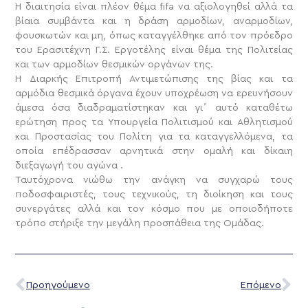
Η διαιτησία είναι πλέον θέμα fifa να αξιολογηθεί αλλά τα
βίαια συμβάντα και η δράση αρμοδίων, αναρμοδίων,
φουσκωτών και μη, όπως καταγγέλθηκε από τον πρόεδρο
του Ερασιτέχνη Γ.Σ. Εργοτέλης είναι θέμα της Πολιτείας
και των αρμοδίων θεσμικών οργάνων της.
Η Διαρκής Επιτροπή Αντιμετώπισης της βίας και τα
αρμόδια θεσμικά όργανα έχουν υποχρέωση να ερευνήσουν
άμεσα όσα διαδραματίστηκαν και γι΄ αυτό καταθέτω
ερώτηση προς τα Υπουργεία Πολιτισμού και Αθλητισμού
και Προστασίας του Πολίτη για τα καταγγελλόμενα, τα
οποία επέδρασσαν αρνητικά στην ομαλή και δίκαιη
διεξαγωγή του αγώνα .
Ταυτόχρονα νιώθω την ανάγκη να συγχαρώ τους
ποδοσφαιριστές, τους τεχνικούς, τη διοίκηση και τους
συνεργάτες αλλά και τον κόσμο που με οποιοδήποτε
τρόπο στήριξε την μεγάλη προσπάθεια της Ομάδας.
Προηγούμενο
Επόμενο