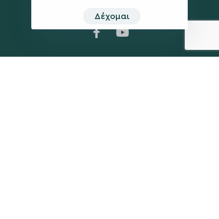
Δέχομαι
Η ΠΑΡΆΤΑΞΗ
MEDIA
Όραμα
Ανακοινώσεις
Σχέδιο
Νέα
Πολιτική Απορρήτου
Επικοινωνία
ΕΚΛΟΓΙΚΌ ΚΈΝΤΡΟ
+(30) 289 102 4800
Ηλ. ταχυδρομείο