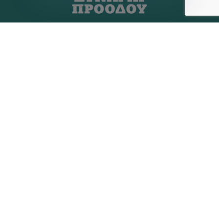
Η ΠΑΡΆΤΑΞΗ
MEDIA
Όραμα
Ανακοινώσεις
Σχέδιο
Νέα
Πολιτική Απορρήτου
Επικοινωνία
ΕΚΛΟΓΙΚΌ ΚΈΝΤΡΟ
+(30) 289 102 4800