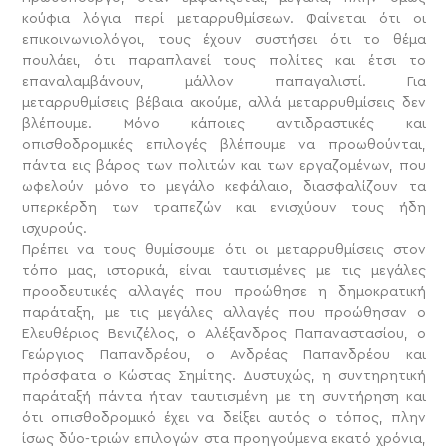
κούφια λόγια περί μεταρρυθμίσεων. Φαίνεται ότι οι
επικοινωνιολόγοι, τους έχουν συστήσει ότι το θέμα
πουλάει, ότι παραπλανεί τους πολίτες και έτσι το
επαναλαμβάνουν, μάλλον παπαγαλιστί. Για
μεταρρυθμίσεις βέβαια ακούμε, αλλά μεταρρυθμίσεις δεν
βλέπουμε. Μόνο κάποιες αντιδραστικές και
οπισθοδρομικές επιλογές βλέπουμε να προωθούνται,
πάντα εις βάρος των πολιτών και των εργαζομένων, που
ωφελούν μόνο το μεγάλο κεφάλαιο, διασφαλίζουν τα
υπερκέρδη των τραπεζών και ενισχύουν τους ήδη
ισχυρούς.
Πρέπει να τους θυμίσουμε ότι οι μεταρρυθμίσεις στον
τόπο μας, ιστορικά, είναι ταυτισμένες με τις μεγάλες
προοδευτικές αλλαγές που προώθησε η δημοκρατική
παράταξη, με τις μεγάλες αλλαγές που προώθησαν ο
Ελευθέριος Βενιζέλος, ο Αλέξανδρος Παπαναστασίου, ο
Γεώργιος Παπανδρέου, ο Ανδρέας Παπανδρέου και
πρόσφατα ο Κώστας Σημίτης. Δυστυχώς, η συντηρητική
παράταξή πάντα ήταν ταυτισμένη με τη συντήρηση και
ότι οπισθοδρομικό έχει να δείξει αυτός ο τόπος, πλην
ίσως δύο-τριών επιλογών στα προηγούμενα εκατό χρόνια,