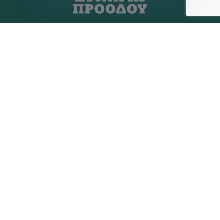
Η ΠΑΡΆΤΑΞΗ
MEDIA
Όραμα
Ανακοινώσεις
Σχέδιο
Νέα
Πολιτική Απορρήτου
Επικοινωνία
ΕΚΛΟΓΙΚΌ ΚΈΝΤΡΟ
+(30) 289 102 4800