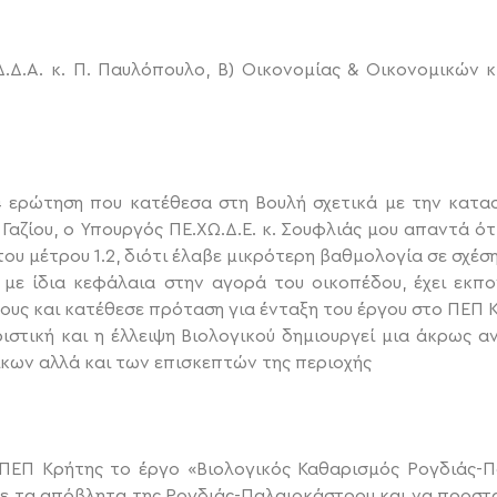
.Δ.Α. κ. Π. Παυλόπουλο, Β) Οικονομίας & Οικονομικών κ. 
4 ερώτηση που κατέθεσα στη Βουλή σχετικά με την κατα
αζίου, ο Υπουργός ΠΕ.ΧΩ.Δ.Ε. κ. Σουφλιάς μου απαντά ότ
ου μέτρου 1.2, διότι έλαβε μικρότερη βαθμολογία σε σχέση
 με ίδια κεφάλαια στην αγορά του οικοπέδου, έχει εκπ
ους και κατέθεσε πρόταση για ένταξη του έργου στο ΠΕΠ 
ριστική και η έλλειψη Βιολογικού δημιουργεί μια άκρως α
οίκων αλλά και των επισκεπτών της περιοχής
ΠΕΠ Κρήτης το έργο «Βιολογικός Καθαρισμός Ρογδιάς-Π
ε τα απόβλητα της Ρογδιάς-Παλαιοκάστρου και να προστα