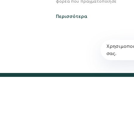
Σχέδιο
φορέα που πραγματοποίησε
Πολιτική Απορρήτο
Περισσότερα
Χρησιμοποι
σας.