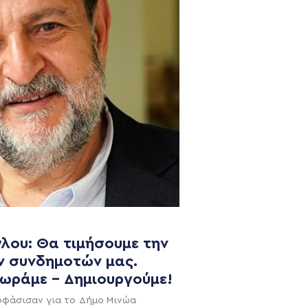
λου: Θα τιμήσουμε την
NEWSLETTER
ν συνδημοτών μας.
χωράμε – Δημιουργούμε!
οφάσισαν για το Δήμο Μινώα