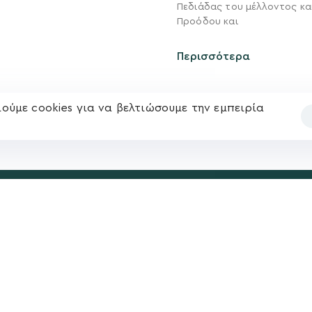
Νέα
Πεδιάδας του μέλλοντος κα
Ηλ. ταχυδρομείο
Προόδου και
υ
Επικοινωνία
kegkeroglou@gmail.com
Περισσότερα
ούμε cookies για να βελτιώσουμε την εμπειρία