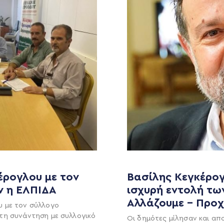
έρογλου με τον
Βασίλης Κεγκέρογ
MEDIA
ΕΚΛΟΓΙΚΌ ΚΈΝΤΡΟ
ν η ΕΛΠΙΔΑ
ισχυρή εντολή τω
Αλλάζουμε – Προ
υ με τον σύλλογο
+(30) 289 102 4800
Ανακοινώσεις
τη συνάντηση με συλλογικό
Οι δημότες μίλησαν και απ