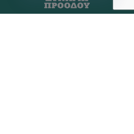
Η ΠΑΡΆΤΑΞΗ
MEDIA
Όραμα
Ανακοινώσεις
Σχέδιο
Νέα
Πολιτική Απορρήτου
Επικοινωνία
ΕΚΛΟΓΙΚΌ ΚΈΝΤΡΟ
+(30) 289 102 4800