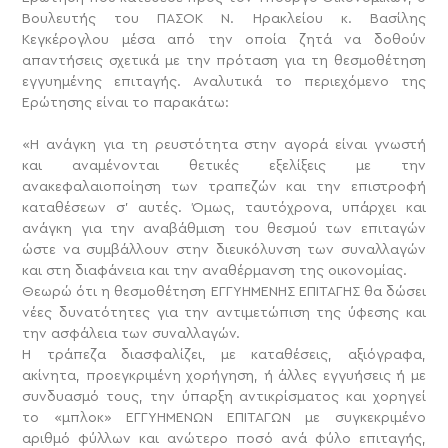
Βουλευτής του ΠΑΣΟΚ Ν. Ηρακλείου κ. Βασίλης
Κεγκέρογλου μέσα από την οποία ζητά να δοθούν
απαντήσεις σχετικά με την πρόταση για τη θεσμοθέτηση
εγγυημένης επιταγής. Αναλυτικά το περιεχόμενο της
Ερώτησης είναι το παρακάτω:
«Η ανάγκη για τη ρευστότητα στην αγορά είναι γνωστή
και αναμένονται θετικές εξελίξεις με την
ανακεφαλαιοποίηση των τραπεζών και την επιστροφή
καταθέσεων σ’ αυτές.
Όμως, ταυτόχρονα, υπάρχει και
ανάγκη για την αναβάθμιση του θεσμού των επιταγών
ώστε να συμβάλλουν στην διευκόλυνση των συναλλαγών
και στη διαφάνεια και την αναθέρμανση της οικονομίας.
Θεωρώ ότι η θεσμοθέτηση ΕΓΓΥΗΜΕΝΗΣ ΕΠΙΤΑΓΗΣ θα δώσει
νέες δυνατότητες για την αντιμετώπιση της ύφεσης και
την ασφάλεια των συναλλαγών.
Η τράπεζα διασφαλίζει, με καταθέσεις, αξιόγραφα,
ακίνητα, προεγκριμένη χορήγηση, ή άλλες εγγυήσεις ή με
συνδυασμό τους, την ύπαρξη αντικρίσματος και χορηγεί
το «μπλοκ» ΕΓΓΥΗΜΕΝΩΝ ΕΠΙΤΑΓΩΝ με συγκεκριμένο
αριθμό φύλλων και ανώτερο ποσό ανά φύλο επιταγής,