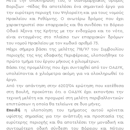
Μετά την ολοκλήρωση του, ο διανομαρχιακός δρόμος
Βοριζίων –Νίδας θα αποτελέσει ένα σημαντικό έργο για
την ευρύτερη περιοχή του Ψηλορείτη και για τους νομούς
Ηρακλείου και Ρεθύμνης. Ο ανωτέρω δρόμος που έχει
χαρακτηριστεί σαν επαρχιακός και θα συνδέσει το Βόρειο
Οδικό Άξονα της Κρήτης με την ενδοχώρα και το νότο,
είναι ενταγμένος στο πλαίσιο των επαρχιακών δρόμων
του νομού Ηρακλείου με τον κωδικό αριθμό 73.
Μέχρι σήμερα βάσει της μελέτης 718/97 του Συμβουλίου
περιοχής της 4ης εδαφικής Περιφέρειας, υλοποιήθηκε το
πρώτο τμήμα του έργου μήκους 6 χιλιομέτρων.
Βάσει της προμελέτης που έχει συνταχθεί από τον ΟΑΔΥΚ,
υπολείπονται 6 χιλιόμετρα ακόμη για να ολοκληρωθεί το
έργο.
Από την απάντηση στην 6207/04 ερώτηση που κατέθεσα
στη Βουλή, προκύπτει ότι ο ΟΑΔΥΚ έχει εκπονήσει την
τεχνική μελέτη και προχωρεί στη μελέτη περιβαλλοντικών
επιπτώσεων η οποία θα τελείωνε σε δυο μήνες.
Επειδή
η υλοποίηση του τμήματος αυτού κρίνεται
υψίστης σημασίας για την ανάπτυξη και προστασία της
ευρύτερης περιοχής και θα αποτελέσει την μοναδική και
συντομότερη οδική σύνδεση του Βόρειου και Νότιου