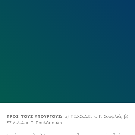
ΠΡΟΣ ΤΟΥΣ ΥΠΟΥΡΓΟΥΣ:
α) ΠΕ.ΧΩ.Δ.Ε. κ. Γ. Σουφλιά, β)
ΕΣ.Δ.Δ.Α. κ. Π. Παυλόπουλο