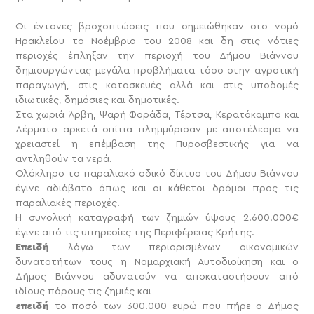
Οι έντονες βροχοπτώσεις που σημειώθηκαν στο νομό
Ηρακλείου το Νοέμβριο του 2008 και δη στις νότιες
περιοχές έπληξαν την περιοχή του Δήμου Βιάννου
δημιουργώντας μεγάλα προβλήματα τόσο στην αγροτική
παραγωγή, στις κατασκευές αλλά και στις υποδομές
ιδιωτικές, δημόσιες και δημοτικές.
Στα χωριά Άρβη, Ψαρή Φοράδα, Τέρτσα, Κερατόκαμπο και
Δέρματο αρκετά σπίτια πλημμύρισαν με αποτέλεσμα να
χρειαστεί η επέμβαση της Πυροσβεστικής για να
αντληθούν τα νερά.
Ολόκληρο το παραλιακό οδικό δίκτυο του Δήμου Βιάννου
έγινε αδιάβατο όπως και οι κάθετοι δρόμοι προς τις
παραλιακές περιοχές.
Η συνολική καταγραφή των ζημιών ύψους 2.600.000€
έγινε από τις υπηρεσίες της Περιφέρειας Κρήτης.
Επειδή
λόγω των περιορισμένων οικονομικών
δυνατοτήτων τους η Νομαρχιακή Αυτοδιοίκηση και ο
Δήμος Βιάννου αδυνατούν να αποκαταστήσουν από
ιδίους πόρους τις ζημιές και
επειδή
το ποσό των 300.000 ευρώ που πήρε ο Δήμος