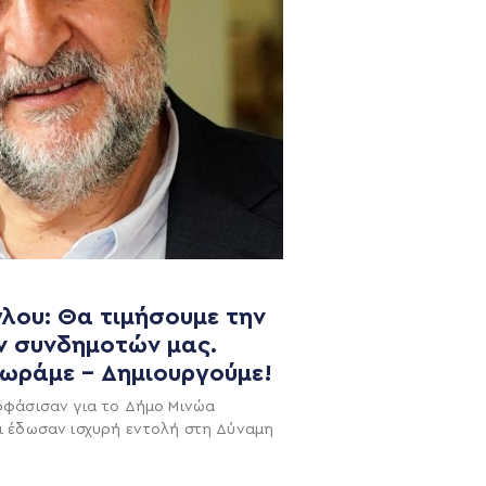
λου: Θα τιμήσουμε την
ν συνδημοτών μας.
NEWSLETTER
χωράμε – Δημιουργούμε!
οφάσισαν για το Δήμο Μινώα
ι έδωσαν ισχυρή εντολή στη Δύναμη