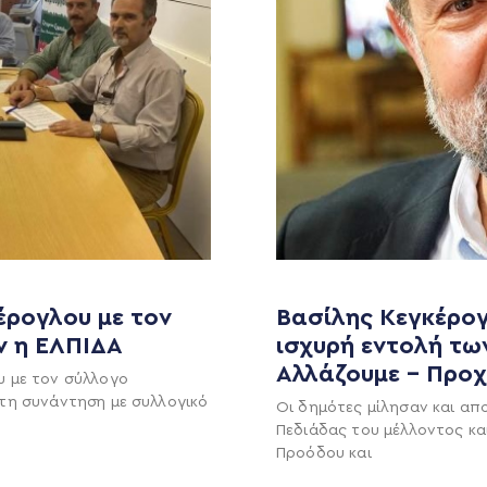
έρογλου με τον
Βασίλης Κεγκέρογ
ν η ΕΛΠΙΔΑ
ισχυρή εντολή τω
MEDIA
ΕΚΛΟΓΙΚΌ ΚΈΝΤΡΟ
Αλλάζουμε – Προ
υ με τον σύλλογο
+(30) 289 102 4800
Ανακοινώσεις
τη συνάντηση με συλλογικό
Οι δημότες μίλησαν και απ
Πεδιάδας του μέλλοντος κα
Νέα
Προόδου και
Ηλ. ταχυδρομείο
υ
Επικοινωνία