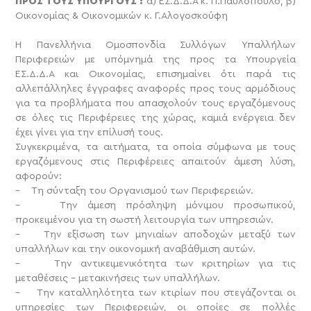
ΠΡΟΣ ΤΟΥΣ ΥΠΟΥΡΓΟΥΣ :
α) ΕΣ.Δ.Δ.Α κ. Π.Παυλόπουλο, β)
Οικονομίας & Οικονομικών κ. Γ.Αλογοσκούφη
Η Πανελλήνια Ομοσπονδία Συλλόγων Υπαλλήλων
Περιφερειών με υπόμνημά της προς τα Υπουργεία
ΕΣ.Δ.Δ.Α και Οικονομίας, επισημαίνει ότι παρά τις
αλλεπάλληλες έγγραφες αναφορές προς τους αρμόδιους
για τα προβλήματα που απασχολούν τους εργαζόμενους
σε όλες τις Περιφέρειες της χώρας, καμιά ενέργεια δεν
έχει γίνει για την επίλυσή τους.
Συγκεκριμένα, τα αιτήματα, τα οποία σύμφωνα με τους
εργαζόμενους στις Περιφέρειες απαιτούν άμεση λύση,
αφορούν:
– Τη σύνταξη του Οργανισμού των Περιφερειών.
– Την άμεση πρόσληψη μόνιμου προσωπικού,
προκειμένου για τη σωστή λειτουργία των υπηρεσιών.
– Την εξίσωση των μηνιαίων αποδοχών μεταξύ των
υπαλλήλων και την οικονομική αναβάθμιση αυτών.
– Την αντικειμενικότητα των κριτηρίων για τις
μεταθέσεις – μετακινήσεις των υπαλλήλων.
– Την καταλληλότητα των κτιρίων που στεγάζονται οι
υπηρεσίες των Περιφερειών, οι οποίες σε πολλές