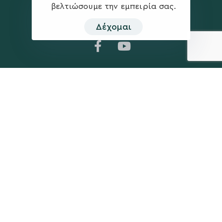
βελτιώσουμε την εμπειρία σας.
Δέχομαι
Η ΠΑΡΆΤΑΞΗ
MEDIA
Όραμα
Ανακοινώσεις
Σχέδιο
Νέα
Πολιτική Απορρήτου
Επικοινωνία
ΕΚΛΟΓΙΚΌ ΚΈΝΤΡΟ
+(30) 289 102 4800