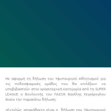
Με αφορμή τη δήλωση του Υφυπουργού Αθλητισμού για
τις ποδοσφαιρικές ομάδες που θα επιλέξουν να
υποβιβαστούν στην ερασιτεχνική κατηγορία από τη SUPER
LEAGUE ο Βουλευτής του ΠΑΣΟΚ Βασίλης Κεγκέρογλου
έκανε την παρακάτω δήλωση:
«Εντελώς απαράδεκτη είναι η δήλωση του Υφυπουργού