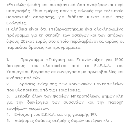
«Εντελώς ψευδή και συκοφαντικά όσα αναφέρονται περί
υπογραφής "δυο ημέρες πριν τις εκλογές την τελευταία
Παρασκευή" απόφασης, για διάθεση 10εκατ ευρώ στις
Εκκλησίες.
Η αλήθεια είναι ότι επεξεργαστήκαμε ένα ολοκληρωμένο
πρόγραμμα για τη στήριξη των αστέγων και των απόρων
ύψους 20εκατ ευρώ, στο οποίο περιλαμβάνοντα κυρίως οι
παρακάτω δράσεις και προγράμματα:
1. Πρόγραμμα «Στέγαση και Επανένταξη» για 1200
άστεγους που υλοποιείται από το Ε.Ι.Ε.Α.Δ. του
Υπουργείου Εργασίας σε συνεργασία με πρωτοβουλίες και
κινήσεις πολιτών.
2. Δράσεις ενίσχυσης των κοινωνικών Παντοπωλείων
που υλοποιείται από τις Περιφέρειες.
3. Στήριξη όλων των Φορέων, Μητροπόλεων, Δήμων κλπ
για την διενέργεια των συσσιτίων και την παροχή
τροφίμων- γευμάτων.
4. Ενίσχυση του Ε.Κ.Κ.Α. και της γραμμής 197.
5. Διάφορες δράσεις στήριξης δομών αστέγων κλπ.