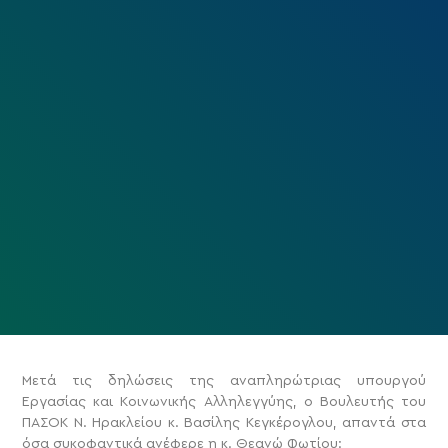
Μετά τις δηλώσεις της αναπληρώτριας υπουργού
Εργασίας και Κοινωνικής Αλληλεγγύης, ο Βουλευτής του
ΠΑΣΟΚ Ν. Ηρακλείου κ. Βασίλης Κεγκέρογλου, απαντά στα
όσα συκοφαντικά ανέφερε η κ. Θεανώ Φωτίου: