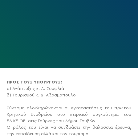
ΠΡΟΣ ΤΟΥΣ ΥΠΟΥΡΓΟΥΣ:
α) Ανάπτυξης κ. Δ. Σουφλιά
β) Τουρισμού κ. Δ. Αβραμόπουλο
Σύντομα ολοκληρώνονται οι εγκαταστάσεις του πρώτου
Κρητικού Ενυδρείου στο κτιριακό συγκρότημα του
ΕΛ.ΚΕ.ΘΕ. στις Γούρνες του Δήμου Γουβών.
Ο ρόλος του είναι να συνδυάσει την θαλάσσια έρευνα,
την εκπαίδευση αλλά και τον τουρισμό.