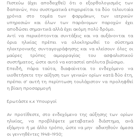
Πιστεύω (έχει αποδειχθεί) ότι ο εξορθολογισμός των
δαπανών, που συστηματικά επιχειρείται τα δύο τελευταία
χρόνια στο τομέα των φαρμάκων, των ιατρικών
υπηρεσιών και όλων των παράνομων παροχών έχει
αποδώσει σημαντικά αλλά έχει ακόμη πολύ δρόμο.
Αντί να περικόπτονται συντάξεις και να αυξάνονται τα
όρια ηλικίας πρέπει να ολοκληρωθεί το σύστημα
ηλεκτρονικής συνταγογράφησης και να κλείσουν όλες οι
μαύρες τρύπες αιμορραγίας του ασφαλιστικού
συστήματος, ώστε αυτό να καταστεί απόλυτα βιώσιμο.
Επειδή, πάρα ταύτα, διαφαίνεται το ενδεχόμενο να
υιοθετήσετε την αύξηση των γενικών ορίων κατά δύο έτη,
πρέπει σ’ αυτή τη περίπτωση τουλάχιστον να προληφθεί
η βίαιη προσαρμογή
Ερωτάστε κ.κ Υπουργοί
Αν προτίθεστε, στο ενδεχόμενο της αύξησης των ορίων
ηλικίας, να προβλέψετε μεταβατικό διάστημα, ανά
εξάμηνο ή με άλλο τρόπο, ώστε να μην αδικηθούν άμεσα
οι γεννηθέντες 1948-1950;