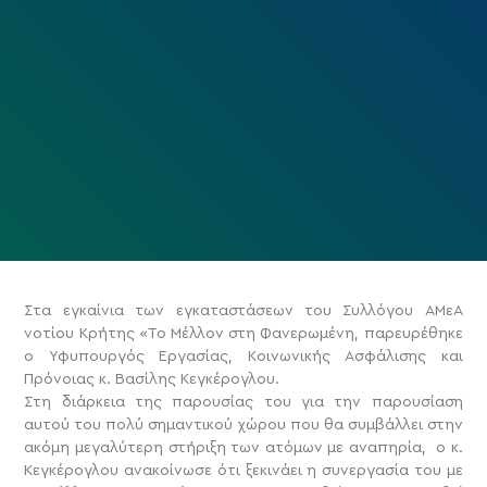
Στα εγκαίνια των εγκαταστάσεων του Συλλόγου ΑΜεΑ
νοτίου Κρήτης «Το Μέλλον στη Φανερωμένη, παρευρέθηκε
ο Υφυπουργός Εργασίας, Κοινωνικής Ασφάλισης και
Πρόνοιας κ. Βασίλης Κεγκέρογλου.
Στη διάρκεια της παρουσίας του για την παρουσίαση
αυτού του πολύ σημαντικού χώρου που θα συμβάλλει στην
ακόμη μεγαλύτερη στήριξη των ατόμων με αναπηρία, ο κ.
Κεγκέρογλου ανακοίνωσε ότι ξεκινάει η συνεργασία του με