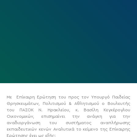
Με Επίκαιρη Ερώτηση του προς τον Υπουργό Παιδείας
Θρησκευμάτων, Πολιτισμού & Αθλητισμού ο Βουλευτής
του ΠΑΣΟΚ Ν. Ηρακλείου, κ. Βασίλη Κεγκέρογλου
Οικονομικών, επισημαίνει την ανάγκη για την
αναδιοργάνωση του συστήματος αναπλήρωσης
εκπαιδευτικών κενών
Αναλυτικά το κείμενο της Επίκαιρης
Ερώτησης έχει ως εξής: