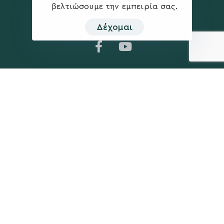
βελτιώσουμε την εμπειρία σας.
Δέχομαι
Η ΠΑΡΆΤΑΞΗ
MEDIA
Όραμα
Ανακοινώσεις
Σχέδιο
Νέα
Πολιτική Απορρήτου
Επικοινωνία
ΕΚΛΟΓΙΚΌ ΚΈΝΤΡΟ
+(30) 289 102 4800