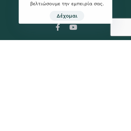
βελτιώσουμε την εμπειρία σας.
Δέχομαι
Η ΠΑΡΆΤΑΞΗ
MEDIA
Όραμα
Ανακοινώσεις
Σχέδιο
Νέα
Πολιτική Απορρήτου
Επικοινωνία
ΕΚΛΟΓΙΚΌ ΚΈΝΤΡΟ
+(30) 289 102 4800