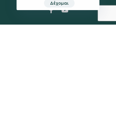
Δέχομαι
Η ΠΑΡΆΤΑΞΗ
MEDIA
Όραμα
Ανακοινώσεις
Σχέδιο
Νέα
Πολιτική Απορρήτου
Επικοινωνία
ΕΚΛΟΓΙΚΌ ΚΈΝΤΡΟ
+(30) 289 102 4800
Ηλ. ταχυδρομείο
kegkeroglou@gmail.com