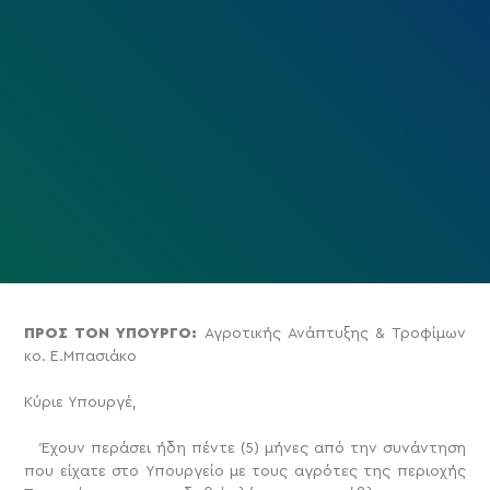
ΠΡΟΣ ΤΟΝ ΥΠΟΥΡΓΟ:
Αγροτικής Ανάπτυξης & Τροφίμων
κο. Ε.Μπασιάκο
Κύριε Υπουργέ,
Έχουν περάσει ήδη πέντε (5) μήνες από την συνάντηση
που είχατε στο Υπουργείο με τους αγρότες της περιοχής