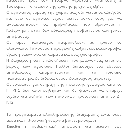
κατέθεσε προς τον Υπουργό Αγροτικής Ανάπτυξης &
Τροφίμων. Το κείμενο της ερώτησης έχει ως εξής:
Ο αγροτικός τομέας της χώρας μας οδηγείται σε αδιέξοδο
και ενώ οι αγρότες έχουν μείνει μόνοι τους για να
αντιμετωπίσουν τα προβλήματα που οξύνονται η
Κυβέρνηση, όταν δεν αδιαφορεί, προβαίνει σε αρνητικές
αποφάσεις.
Οι τιμές παραγωγού κατρακυλούν, με πρώτο το
ελαιόλαδο. Το κόστος παραγωγής αυξάνεται κατακόρυφα,
έξαρση τιμών στα λιπάσματα και στις ζωοτροφές.
Η διαχείριση των επιδοτήσεων που μειώνονται, είναι εις
βάρος των αγροτών. Πολλοί δικαιούχοι του εθνικού
αποθέματος απορρίπτονται και το ποιοτικό
παρακράτημα δε δίδεται στους δικαιούχους αγρότες.
Οι ευκαιρίες για στήριξη της ποιοτικής γεωργίας από το
Γ΄ ΚΠΣ δεν αξιοποιήθηκαν και δε φαίνεται να υπάρχει
σχέδιο για στήριξη των ποιοτικών προϊόντων από το Δ΄
ΚΠΣ.
Τα προγράμματα ολοκληρωμένης διαχείρισης είναι στον
αέρα και η βιολογική γεωργία βαίνει μειούμενη.
Επειδή
η κυβερνητική απόφαση για μείωση των